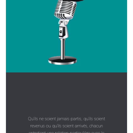
Qu’ils ne soient jamais partis, qu’ils soient
revenus ou qu’ils soient arrivés, chacun