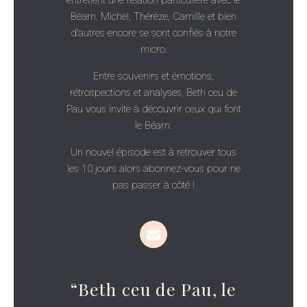
entretient une relation particulière avec le
Béarn. Michel, Thérèze, Camille et bien
d’autres encore se sont confiés à notre
micro.
Entre souvenirs et émotions,
rétrospections et analyses, Beth ceu de
Pau vous invite à découvrir ceux qui font
le Béarn.
Un nouvel épisode est à retrouver tous
les 10 jours alors abonnez-vous pour ne
pas passer à côté !
“Beth ceu de Pau, le